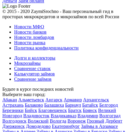
Деньги
Займ онлайн
© 2015 - 2020 ZaymiSrochno - Ваш персональный гид в
просторах микрокредитов и микрозаймов по всей России
Новости МФО
Новости банков
Новости ломбардов
Новости рынка
Политика конфиденциальности
Долги и коллекторы
Микрозаймы
Сравнение ставок
Калькулятор займов
Сравнение займов
Будьте в курсе последних новостей
Выберите ваш город:
Абакан
Альметьевск
Ангарск
Армавир
Архангельск
Астрахань
Балаково
Балашиха
Барнаул
Батайск
Белгород
Березники
Бийск
Благовещенск
Братск
Брянск
Великий
Новгород
Владивосток
Владикавказ
Владимир
Волгоград
Волгодонск
Волжский
Вологда
Воронеж
Грозный
Дербент
Дзержинск
Домодедово
Екатеринбург
Займы в Арзамасе
Займы в Артеме
Займы в Ачинске
Займы в Бердске
Займы в