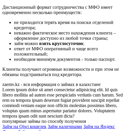
Дистанционный формат сотрудничества с МФО имеет
одновременно несколько преимуществ:
не приходится терять время на поиски отделений
кредитора;
неважно фактическое место нахождения клиента –
оформление доступно из любой точки страны;
займ можно
взять круглосуточно
;
ответ от МФО оперативный и чаще всего
положительный;
необходим минимум документов - только паспорт.
Клиенты получают огромные возможности и при этом не
обязаны подстраиваться под кредитора.
zaemv.kz - вся информация о займах в казахстане
Lorem ipsum dolor sit amet consectetur adipisicing elit. Id quis
libero mollitia ad autem esse perspiciatis veritatis cum harum. Sed
rem ea tempora ipsam deserunt fugiat provident suscipit repellat
commodi veniam eaque non officiis molestias possimus libero,
voluptas quam minus aspernatur pariatur dolores. Voluptatem
tempora ipsam odit sunt nesciunt dicta?
популярные займы по способу получения
Займ на Qiwi кошелек
Займ наличными
Займ на Яндекс