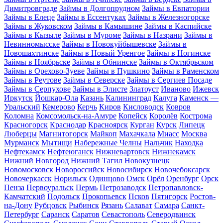
Димитровграде
Займы в Долгопрудном
Займы в Евпатории
Займы в Елеце
Займы в Ессентуках
Займы в Железногорске
Займы в Жуковском
Займы в Камышине
Займы в Каспийске
Займы в Кызыле
Займы в Муроме
Займы в Назрани
Займы в
Невинномысске
Займы в Новокуйбышевске
Займы в
Новошахтинске
Займы в Новый Уренгое
Займы в Ногинске
Займы в Ноябрьске
Займы в Обнинске
Займы в Октябрьском
Займы в Орехово-Зуеве
Займы в Пушкино
Займы в Раменском
Займы в Реутове
Займы в Северске
Займы в Сергиев Посаде
Займы в Серпухове
Займы в Элисте
Златоуст
Иваново
Ижевск
Иркутск
Йошкар-Ола
Казань
Калининград
Калуга
Каменск —
Уральский
Кемерово
Керчь
Киров
Кисловодск
Ковров
Коломна
Комсомольск-на-Амуре
Копейск
Королёв
Кострома
Красногорск
Краснодар
Красноярск
Курган
Курск
Липецк
Люберцы
Магнитогорск
Майкоп
Махачкала
Миасс
Москва
Мурманск
Мытищи
Набережные Челны
Нальчик
Находка
Нефтекамск
Нефтеюганск
Нижневартовск
Нижнекамск
Нижний Новгород
Нижний Тагил
Новокузнецк
Новомосковск
Новороссийск
Новосибирск
Новочебоксарск
Новочеркасск
Норильск
Одинцово
Омск
Орёл
Оренбург
Орск
Пенза
Первоуральск
Пермь
Петрозаводск
Петропавловск-
Камчатский
Подольск
Прокопьевск
Псков
Пятигорск
Ростов-
на-Дону
Рубцовск
Рыбинск
Рязань
Салават
Самара
Санкт-
Петербург
Саранск
Саратов
Севастополь
Северодвинск