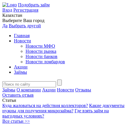
Подобрать займ
Вход
Регистрация
Казахстан
Выберите Ваш город
Да
Выбрать другой
Главная
Новости
Новости МФО
Новости рынка
Новости банков
Новости ломбардов
Акции
Займы
Займы
О компании
Акции
Новости
Отзывы
Оставить отзыв
Статьи
Куда жаловаться на действия коллекторов?
Какие документы
нужны для получения микрозайма?
Где взять займ на
выгодных условиях?
Все статьи >>