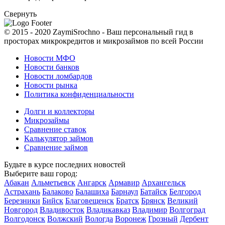
Свернуть
© 2015 - 2020 ZaymiSrochno - Ваш персональный гид в
просторах микрокредитов и микрозаймов по всей России
Новости МФО
Новости банков
Новости ломбардов
Новости рынка
Политика конфиденциальности
Долги и коллекторы
Микрозаймы
Сравнение ставок
Калькулятор займов
Сравнение займов
Будьте в курсе последних новостей
Выберите ваш город:
Абакан
Альметьевск
Ангарск
Армавир
Архангельск
Астрахань
Балаково
Балашиха
Барнаул
Батайск
Белгород
Березники
Бийск
Благовещенск
Братск
Брянск
Великий
Новгород
Владивосток
Владикавказ
Владимир
Волгоград
Волгодонск
Волжский
Вологда
Воронеж
Грозный
Дербент