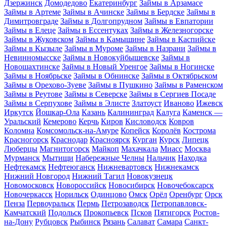
Дзержинск
Домодедово
Екатеринбург
Займы в Арзамасе
Займы в Артеме
Займы в Ачинске
Займы в Бердске
Займы в
Димитровграде
Займы в Долгопрудном
Займы в Евпатории
Займы в Елеце
Займы в Ессентуках
Займы в Железногорске
Займы в Жуковском
Займы в Камышине
Займы в Каспийске
Займы в Кызыле
Займы в Муроме
Займы в Назрани
Займы в
Невинномысске
Займы в Новокуйбышевске
Займы в
Новошахтинске
Займы в Новый Уренгое
Займы в Ногинске
Займы в Ноябрьске
Займы в Обнинске
Займы в Октябрьском
Займы в Орехово-Зуеве
Займы в Пушкино
Займы в Раменском
Займы в Реутове
Займы в Северске
Займы в Сергиев Посаде
Займы в Серпухове
Займы в Элисте
Златоуст
Иваново
Ижевск
Иркутск
Йошкар-Ола
Казань
Калининград
Калуга
Каменск —
Уральский
Кемерово
Керчь
Киров
Кисловодск
Ковров
Коломна
Комсомольск-на-Амуре
Копейск
Королёв
Кострома
Красногорск
Краснодар
Красноярск
Курган
Курск
Липецк
Люберцы
Магнитогорск
Майкоп
Махачкала
Миасс
Москва
Мурманск
Мытищи
Набережные Челны
Нальчик
Находка
Нефтекамск
Нефтеюганск
Нижневартовск
Нижнекамск
Нижний Новгород
Нижний Тагил
Новокузнецк
Новомосковск
Новороссийск
Новосибирск
Новочебоксарск
Новочеркасск
Норильск
Одинцово
Омск
Орёл
Оренбург
Орск
Пенза
Первоуральск
Пермь
Петрозаводск
Петропавловск-
Камчатский
Подольск
Прокопьевск
Псков
Пятигорск
Ростов-
на-Дону
Рубцовск
Рыбинск
Рязань
Салават
Самара
Санкт-