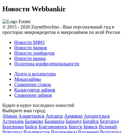
Новости Webbankir
© 2015 - 2020 ZaymiSrochno - Ваш персональный гид в
просторах микрокредитов и микрозаймов по всей России
Новости МФО
Новости банков
Новости ломбардов
Новости рынка
Политика конфиденциальности
Долги и коллекторы
Микрозаймы
Сравнение ставок
Калькулятор займов
Сравнение займов
Будьте в курсе последних новостей
Выберите ваш город:
Абакан
Альметьевск
Ангарск
Армавир
Архангельск
Астрахань
Балаково
Балашиха
Барнаул
Батайск
Белгород
Березники
Бийск
Благовещенск
Братск
Брянск
Великий
Новгород
Владивосток
Владикавказ
Владимир
Волгоград