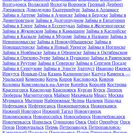
Волгодонск
Волжский
Вологда
Воронеж
Грозный
Дербент
Дзержинск
Домодедово
Екатеринбург
Займы в Арзамасе
Займы в Артеме
Займы в Ачинске
Займы в Бердске
Займы в
Димитровграде
Займы в Долгопрудном
Займы в Евпатории
Займы в Елеце
Займы в Ессентуках
Займы в Железногорске
Займы в Жуковском
Займы в Камышине
Займы в Каспийске
Займы в Кызыле
Займы в Муроме
Займы в Назрани
Займы в
Невинномысске
Займы в Новокуйбышевске
Займы в
Новошахтинске
Займы в Новый Уренгое
Займы в Ногинске
Займы в Ноябрьске
Займы в Обнинске
Займы в Октябрьском
Займы в Орехово-Зуеве
Займы в Пушкино
Займы в Раменском
Займы в Реутове
Займы в Северске
Займы в Сергиев Посаде
Займы в Серпухове
Займы в Элисте
Златоуст
Иваново
Ижевск
Иркутск
Йошкар-Ола
Казань
Калининград
Калуга
Каменск —
Уральский
Кемерово
Керчь
Киров
Кисловодск
Ковров
Коломна
Комсомольск-на-Амуре
Копейск
Королёв
Кострома
Красногорск
Краснодар
Красноярск
Курган
Курск
Липецк
Люберцы
Магнитогорск
Майкоп
Махачкала
Миасс
Москва
Мурманск
Мытищи
Набережные Челны
Нальчик
Находка
Нефтекамск
Нефтеюганск
Нижневартовск
Нижнекамск
Нижний Новгород
Нижний Тагил
Новокузнецк
Новомосковск
Новороссийск
Новосибирск
Новочебоксарск
Новочеркасск
Норильск
Одинцово
Омск
Орёл
Оренбург
Орск
Пенза
Первоуральск
Пермь
Петрозаводск
Петропавловск-
Камчатский
Подольск
Прокопьевск
Псков
Пятигорск
Ростов-