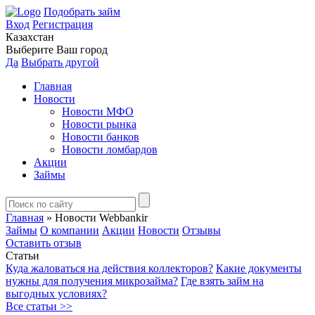
Подобрать займ
Вход
Регистрация
Казахстан
Выберите Ваш город
Да
Выбрать другой
Главная
Новости
Новости МФО
Новости рынка
Новости банков
Новости ломбардов
Акции
Займы
Главная
»
Новости Webbankir
Займы
О компании
Акции
Новости
Отзывы
Оставить отзыв
Статьи
Куда жаловаться на действия коллекторов?
Какие документы
нужны для получения микрозайма?
Где взять займ на
выгодных условиях?
Все статьи >>